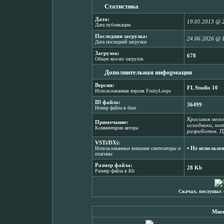
Статистика
Дата:
19.05.2013 @ 
Дата публикации
Последняя загрузка:
24.06.2026 @ 
Дата последней загрузки
Загрузок:
678
Общее кол-во загрузок
Дополнительная информация
Версия:
FL Studio 10
Использованная версия FruityLoops
ID файла:
36499
Номер файла в базе
Красивая мело
Примечание:
исходники, ко
Комментарии автора
разработок. П
VSTi/DXi:
▪ Не использо
Использованные внешние синтезаторы и
плагины
Размер файла:
28 Kb
Размер файла в Kb
Скачал, послушал 
Мнен