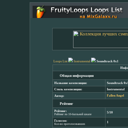
Loops List
Instrumental
Soundtrack 0x1
Инфо
Общая информация
Название композиции:
Soundtrack 0x
Стиль композиции:
Instrumental
Автор:
Fallen Angel
Рейтинг
Рейтинг:
5/10
Рейтинг по 10-балльной шкале
Голосов:
1
Кол-во проголосовавших