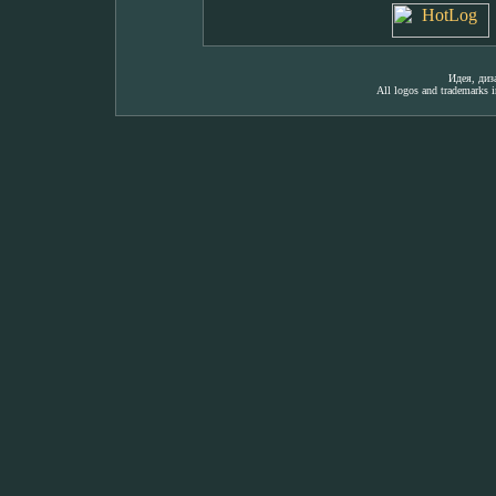
Идея, ди
All logos and trademarks in