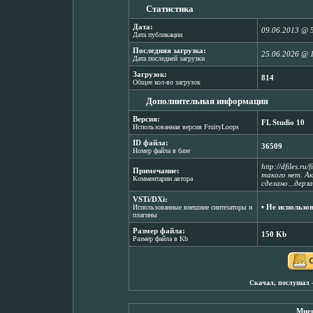
Статистика
Дата:
09.06.2013 @ 
Дата публикации
Последняя загрузка:
25.06.2026 @ 
Дата последней загрузки
Загрузок:
814
Общее кол-во загрузок
Дополнительная информация
Версия:
FL Studio 10
Использованная версия FruityLoops
ID файла:
36509
Номер файла в базе
http://dfiles.r
Примечание:
такого нет. Ак
Комментарии автора
сделано...дерз
VSTi/DXi:
▪ Не использо
Использованные внешние синтезаторы и
плагины
Размер файла:
150 Kb
Размер файла в Kb
Скачал, послушал 
Мнен