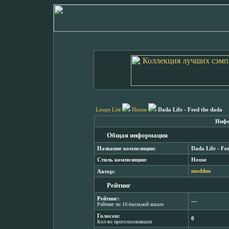
Loops List
House
Dada Life - Feed the dada
Инфо
Общая информация
Название композиции:
Dada Life - Fe
Стиль композиции:
House
Автор:
moddno
Рейтинг
Рейтинг:
―
Рейтинг по 10-балльной шкале
Голосов:
0
Кол-во проголосовавших