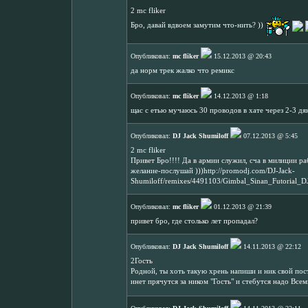
2 mc fliker
Бро, давай вдвоем замутим что-нить? ))
Опубликовал:
mc fliker
15.12.2013 @ 20:43
да норм трек жалко что ремикс
Опубликовал:
mc fliker
14.12.2013 @ 1:18
щас с етью мучаюсь 30 проводов в хате через 2-3 д
Опубликовал:
DJ Jack Shumiloff
07.12.2013 @ 5:45
2 mc fliker
Привет Бро!!!! Да в армии служил, сча в милиции ра
желание-послушай )))http://promodj.com/DJ-Jack-
Shumiloff/remixes/4491103/Gimbal_Sinan_Futorial_
Опубликовал:
mc fliker
01.12.2013 @ 21:39
привет бро, где столько лет пропадал?
Опубликовал:
DJ Jack Shumiloff
14.11.2013 @ 22:12
2Гость
Родной, ты хоть такую хрень напиши и ник свой пост
инет прячутся за ником "Гость" и стебутся надо Все