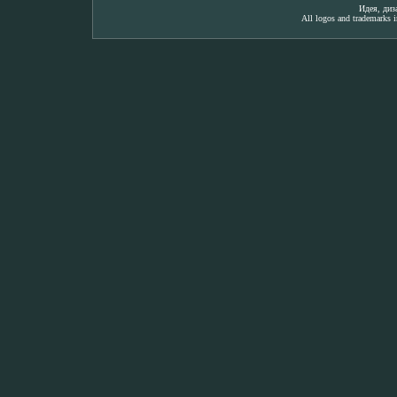
Идея, ди
All logos and trademarks in