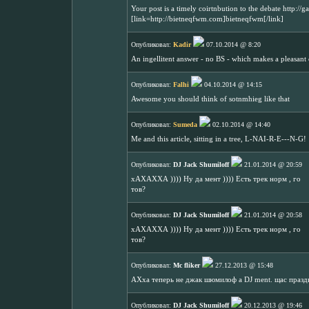
Your post is a timely coirtnbution to the debate http:
[link=http://bietneqfwm.com]bietneqfwm[/link]
Опубликовал:
Kadir
07.10.2014 @ 8:20
An ingellitent answer - no BS - which makes a pleasant
Опубликовал:
Falhi
04.10.2014 @ 14:15
Awesome you should think of sotnmhieg like that
Опубликовал:
Sumeda
02.10.2014 @ 14:40
Me and this article, sitting in a tree, L-NAI-R-E---N-G!
Опубликовал:
DJ Jack Shumiloff
21.01.2014 @ 20:59
хАХАХХА )))) Ну да мент )))) Есть трек норм , го
тов?
Опубликовал:
DJ Jack Shumiloff
21.01.2014 @ 20:58
хАХАХХА )))) Ну да мент )))) Есть трек норм , го
тов?
Опубликовал:
Mc fliker
27.12.2013 @ 15:48
АХха теперь не джак шюмилоф а DJ ment. щас празд
Опубликовал:
DJ Jack Shumiloff
20.12.2013 @ 19:46