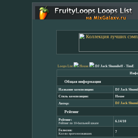
Loops List
House
DJ Jack Shumiloff - TimE
Инфо
Общая информация
Название композиции:
DJ Jack Shumil
Стиль композиции:
House
Автор:
DJ Jack Shumi
Рейтинг
Рейтинг:
6.14/10
Рейтинг по 10-балльной шкале
Голосов:
7
Кол-во проголосовавших