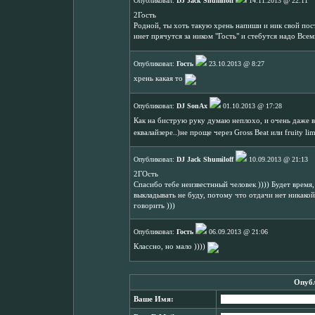
Опубликовал:
DJ Jack Shumiloff
14.11.2013 @ 22:11
2Гость
Родной, ты хоть такую хрень напиши и ник свой пост
инет прячутся за ником "Гость" и стебутся надо Все
Опубликовал:
Гость
23.10.2013 @ 8:27
хрень какая то
Опубликовал:
DJ SonAx
01.10.2013 @ 17:28
Как на биструю руку думаю неплохо, и очень даже 
еквалайзере..)не проще через Gross Beat или fruity li
Опубликовал:
DJ Jack Shumiloff
10.09.2013 @ 21:13
2ГОсть
Спасибо тебе неизвестнный человек )))) Будет время
выкладывать не буду, потому что отдачи нет никакой
говорить )))
Опубликовал:
Гость
06.09.2013 @ 21:06
Классно, но мало ))))
Опубл
Ваше Имя: