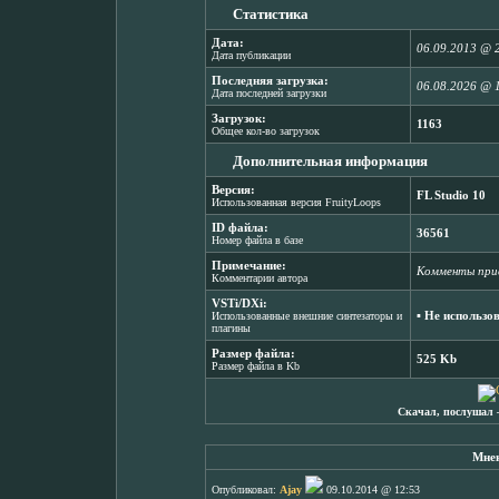
Статистика
Дата:
06.09.2013 @ 
Дата публикации
Последняя загрузка:
06.08.2026 @ 
Дата последней загрузки
Загрузок:
1163
Общее кол-во загрузок
Дополнительная информация
Версия:
FL Studio 10
Использованная версия FruityLoops
ID файла:
36561
Номер файла в базе
Примечание:
Комменты прив
Комментарии автора
VSTi/DXi:
▪ Не использо
Использованные внешние синтезаторы и
плагины
Размер файла:
525 Kb
Размер файла в Kb
Скачал, послушал 
Мнен
Опубликовал:
Ajay
09.10.2014 @ 12:53