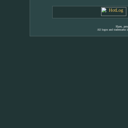
Идея, ди
All logos and trademarks in