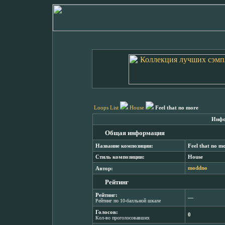
Loops List
House
Feel that no more
Инфо
Общая информация
Название композиции:
Feel that no m
Стиль композиции:
House
Автор:
moddno
Рейтинг
Рейтинг:
―
Рейтинг по 10-балльной шкале
Голосов:
0
Кол-во проголосовавших