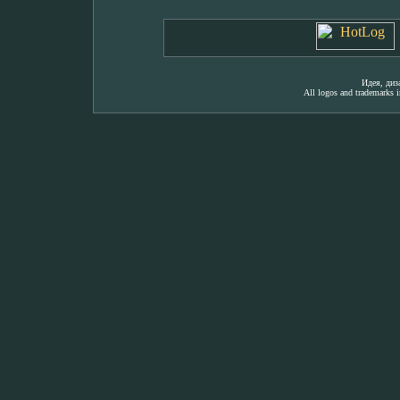
Идея, ди
All logos and trademarks in