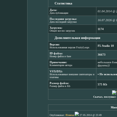
Статистика
Дата:
01.04.2014 @ 
Дата публикации
Последняя загрузка:
16.07.2026 @ 
Дата последней загрузки
Загрузок:
1174
Общее кол-во загрузок
Дополнительная информация
Версия:
FL Studio 10
Использованная версия FruityLoops
ID файла:
36673
Номер файла в базе
Примечание:
небольшая дэм
Комментарии автора
фрукта))
VSTi/DXi:
▪ Не использо
Использованные внешние синтезаторы и
плагины
Размер файла:
575 Kb
Размер файла в Kb
Скачал, послушал 
Мнен
Опубликовал:
Плюха
27.05.2014 @ 23:49