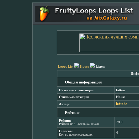
Loops List
House
kitten
Инфо
Общая информация
Название композиции:
kitten
Стиль композиции:
House
Автор:
kAtode
Рейтинг
Рейтинг:
7/10
Рейтинг по 10-балльной шкале
Голосов:
4
Кол-во проголосовавших