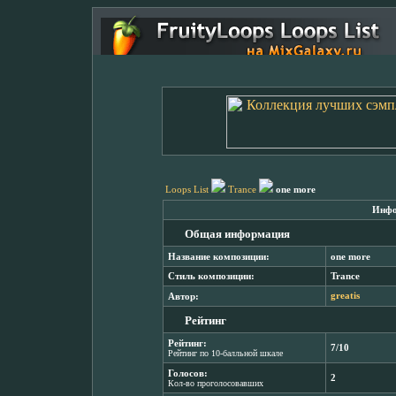
Loops List
Trance
one more
Инфо
Общая информация
Название композиции:
one more
Стиль композиции:
Trance
Автор:
greatis
Рейтинг
Рейтинг:
7/10
Рейтинг по 10-балльной шкале
Голосов:
2
Кол-во проголосовавших