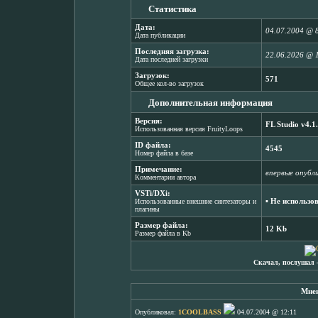
Статистика
Дата:
04.07.2004 @ 
Дата публикации
Последняя загрузка:
22.06.2026 @ 
Дата последней загрузки
Загрузок:
571
Общее кол-во загрузок
Дополнительная информация
Версия:
FL Studio v4.1
Использованная версия FruityLoops
ID файла:
4545
Номер файла в базе
Примечание:
впервые опубл
Комментарии автора
VSTi/DXi:
▪ Не использо
Использованные внешние синтезаторы и
плагины
Размер файла:
12 Kb
Размер файла в Kb
Скачал, послушал 
Мнен
Опубликовал:
1COOLBASS
04.07.2004 @ 12:11