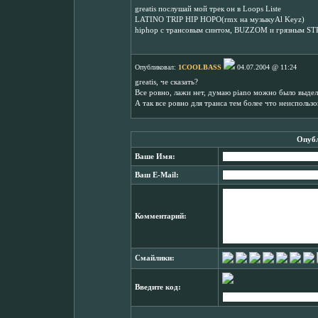
greatis послушай мой трек он в Loops Listе
LATINO TRIP HIP HOPO(rmx на музыкуAl Keyz)
hiphop c трансовым синтом, BUZZOM и грязным STR
Опубликовал:
1COOLBASS
04.07.2004 @ 11:24
greatis, че сказать?
Все ровно, лажи нет, думаю piano можно было выдел
А так все ровно для транса тем более что неиспользо
Опубл
Ваше Имя:
Ваш E-Mail:
Комментарий:
Смайлики:
Введите код: