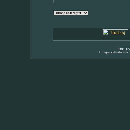
Идея, ди
All logos and trademarks in