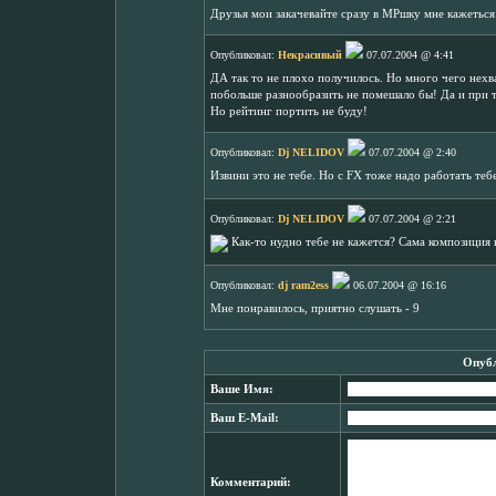
Друзья мои закачевайте сразу в MPшку мне кажеться
Опубликовал:
Некрасивый
07.07.2004 @ 4:41
ДА так то не плохо получилось. Но много чего нехв
побольше разнообразить не помешало бы! Да и при то
Но рейтинг портить не буду!
Опубликовал:
Dj NELIDOV
07.07.2004 @ 2:40
Извини это не тебе. Но с FX тоже надо работать теб
Опубликовал:
Dj NELIDOV
07.07.2004 @ 2:21
Как-то нудно тебе не кажется? Сама композиция 
Опубликовал:
dj ram2ess
06.07.2004 @ 16:16
Мне понравилось, приятно слушать - 9
Опубл
Ваше Имя:
Ваш E-Mail:
Комментарий: