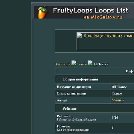
Loops List
Trance
All Trance
Инфо
Общая информация
Название композиции:
All Trance
Стиль композиции:
Trance
Автор:
Shaman
Рейтинг
Рейтинг:
9/10
Рейтинг по 10-балльной шкале
Голосов:
1
Кол-во проголосовавших