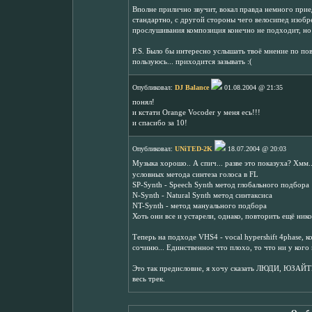
Вполне прилично звучит, вокал правда немного приед
стандартно, с другой стороны чего велосипед изобре
прослушивания композиция конечно не подходит, но 
P.S. Было бы интересно услышать твоё мнение по пов
пользуюсь... приходится зазывать :(
Опубликовал:
DJ Balance
01.08.2004 @ 21:35
понял!
и кстати Orange Vocoder у меня есь!!!
и спасибо за 10!
Опубликовал:
UNiTED-2K
18.07.2004 @ 20:03
Музыка хорошо.. А спич... разве это показуха? Хмм.
условных метода синтеза голоса в FL
SP-Synth - Speech Synth метод глобального подбора
N-Synth - Natural Synth метод синтаксиса
NT-Synth - метод мануального подбора
Хоть они все и устарели, однако, повторить ещё нико
Теперь на подходе VHS4 - vocal hypershift 4phase, 
сочиню... Единственное что плохо, то что ни у кого 
Это так предисловие, я хочу сказать ЛЮДИ, ЮЗАЙТ
весь трек.