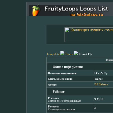
Loops List
Trance
I Can't Fly
Инфо
Общая информация
Название композиции:
I Can't Fly
Стиль композиции:
Trance
Автор:
DJ Balance
Рейтинг
Рейтинг:
9.33/10
Рейтинг по 10-балльной шкале
Голосов:
3
Кол-во проголосовавших