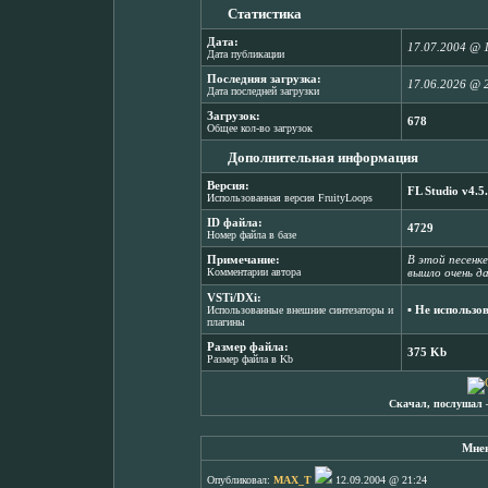
Статистика
Дата:
17.07.2004 @ 
Дата публикации
Последняя загрузка:
17.06.2026 @ 
Дата последней загрузки
Загрузок:
678
Общее кол-во загрузок
Дополнительная информация
Версия:
FL Studio v4.5
Использованная версия FruityLoops
ID файла:
4729
Номер файла в базе
Примечание:
В этой песенке
Комментарии автора
вышло очень да
VSTi/DXi:
▪ Не использо
Использованные внешние синтезаторы и
плагины
Размер файла:
375 Kb
Размер файла в Kb
Скачал, послушал 
Мнен
Опубликовал:
MAX_T
12.09.2004 @ 21:24