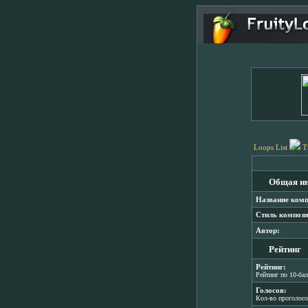
Loops List
T
Общая и
Название комп
Стиль компози
Автор:
Рейтинг
Рейтинг:
Рейтинг по 10-ба
Голосов:
Кол-во проголос