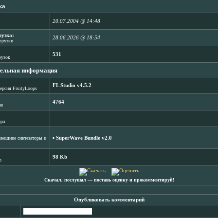
ка
20.07.2004 @ 14:48
рузка:
28.06.2026 @ 18:54
агрузки
531
рузок
ельная информация
FL Studio v4.5.2
ерсия FruityLoops
4764
зе
―
ора
▪
SuperWave Bundle v2.0
нешние синтезаторы и
98 Kb
b
Скачал, послушал ― поставь оценку и прокомментируй!
Опубликовать комментарий