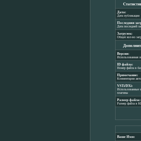
Статисти
Дата:
Дата публикации
Последняя заг
Дата последней з
Загрузок:
Общее кол-во заг
Дополнит
Версия:
Использованная в
ID файла:
Номер файла в ба
Примечание:
Комментарии авт
VSTi/DXi:
Использованные в
плагины
Размер файла:
Размер файла в K
Ваше Имя: