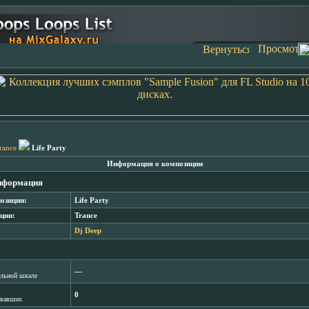
rance
Life Party
Информация о композиции
нформация
озиции:
Life Party
ции:
Trance
Dj Deep
―
лльной шкале
0
овавших