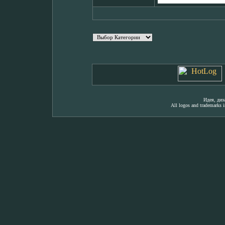
Идея, ди
All logos and trademarks in