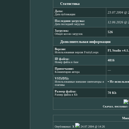
Статистика
Дата:
23.07.2004 @ 
Дата публикации
Последняя загрузка:
12.06.2026 @ 
Дата последней загрузки
Загрузок:
526
Общее кол-во загрузок
Дополнительная информация
Версия:
FL Studio v4.1
Использованная версия FruityLoops
ID файла:
4816
Номер файла в базе
Примечание:
―
Комментарии автора
VSTi/DXi:
▪ Не использо
Использованные внешние синтезаторы и
плагины
Размер файла:
70 Kb
Размер файла в Kb
Скачал, послушал 
Мнен
Опубликовал:
X
24.07.2004 @ 14:26