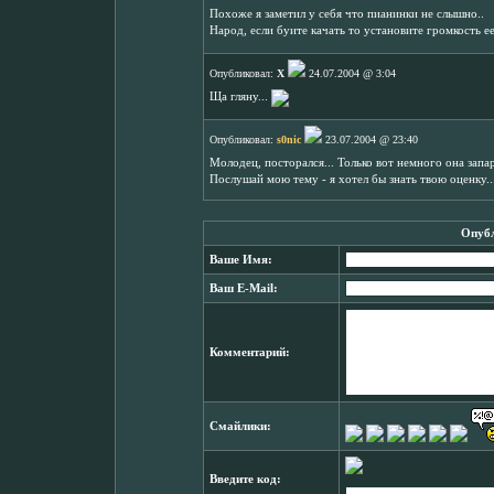
Похоже я заметил у себя что пианинки не слышно..
Народ, если буите качать то установите громкость ее 
Опубликовал:
X
24.07.2004 @ 3:04
Ща гляну...
Опубликовал:
s0nic
23.07.2004 @ 23:40
Молодец, посторался... Только вот немного она запар
Послушай мою тему - я хотел бы знать твою оценку..
Опубл
Ваше Имя:
Ваш E-Mail:
Комментарий:
Смайлики:
Введите код: