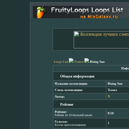
Loops List
Trance
Rising Sun
Инфо
Общая информация
Название композиции:
Rising Sun
Стиль композиции:
Trance
Автор:
X
Рейтинг
Рейтинг:
8/10
Рейтинг по 10-балльной шкале
Голосов:
1
Кол-во проголосовавших