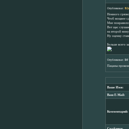
Опубликовал:
B2
Немного грязно
Чтоб мощнее сд
Мне понравился
Вот щас слушаю 
на второй мину
Ну оценку стави
Больше всего з
Опубликовал:
DJ
Пацаны прокоме
Ваше Имя:
Ваш E-Mail:
Комментарий:
Смайлики: