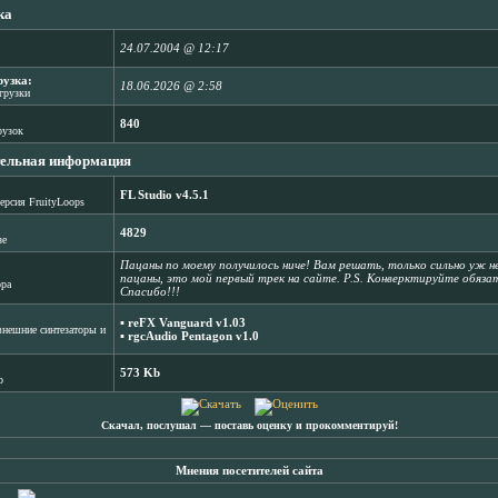
ка
24.07.2004 @ 12:17
рузка:
18.06.2026 @ 2:58
агрузки
840
рузок
ельная информация
FL Studio v4.5.1
ерсия FruityLoops
4829
зе
Пацаны по моему получилось ниче! Вам решать, только сильно уж 
пацаны, это мой первый трек на сайте. P.S. Конверктируйте обязат
ора
Спасибо!!!
▪
reFX Vanguard v1.03
нешние синтезаторы и
▪
rgcAudio Pentagon v1.0
573 Kb
b
Скачал, послушал ― поставь оценку и прокомментируй!
Мнения посетителей сайта