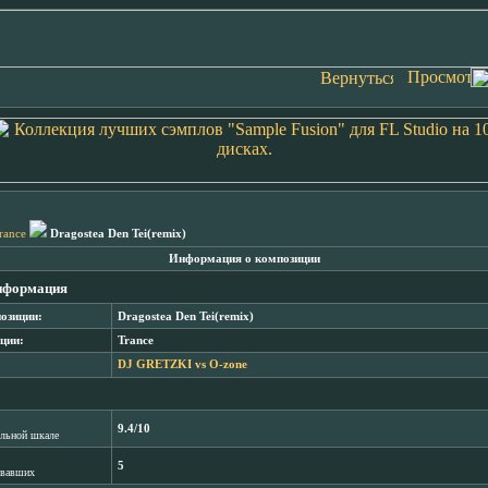
rance
Dragostea Den Tei(remix)
Информация о композиции
нформация
озиции:
Dragostea Den Tei(remix)
ции:
Trance
DJ GRETZKI vs O-zone
9.4/10
лльной шкале
5
овавших