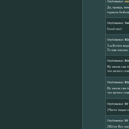
Опубликовал:
ни
Да, правда, ми
тормоза безбож
Опубликовал:
Vo
Good rmx!
Опубликовал:
B2
З.ы.Кстати виде
Те еще клоуны..
Опубликовал:
B2
Ну ежели сам т
что ничего став
Опубликовал:
B2
Ну ежели сам т
что ничего став
Опубликовал:
DJ
2Чисто пацан-
Опубликовал:
DJ
2B2ron Все сам