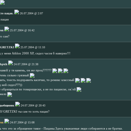
сто пацан.
26.07.2004 @ 2:07
 пацан
ron
25.07.2004 @ 16:42
то сам?
 GRETZKI
25.07.2004 @ 11:10
 у меня Athlon 2000 XP, сидел часов 6 наверно!!!
bptch
24.07.2004 @ 21:38
 какой у тя камень, он же проц??????
очень сильно грязный
лать, тоесть подправить касячки, то ремикс классный
д ней сидел???))
е обращаться по товарищески, а не по пацанске, ок`ей
 мало
дьебщииик
24.07.2004 @ 20:43
DJ GRETZKI ты сам то хоть пацан?
ron
24.07.2004 @ 15:08
ть что это за обращение такое - Пацаны.Здесь уважаемые люди собираются а не братки.