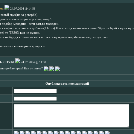
ron
24.07.2004 @ 14:59
ватый звук(из-за реверба).
елать ставь компрессор а не реверб.
 подбор мелодии - если сам,то молодец.
- нафиг церковников добавил(Choirs).Плюс когда начинается тема "Фрэстэ брэй - нума ну ма
те) то ТВ303 там не нужен.
ть не буду,т.к. тема не твоя и плюс над звуком поработать надо - глуховат.
апомнилось мажорное арпеджио..
 GRETZKI
24.07.2004 @ 14:31
нтируйте трек! Как он ниче?
Опубликовать комментарий