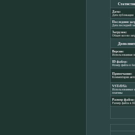
Статисти
Дата:
Дата публикации
Последняя заг
Дата последней з
Загрузок:
Общее кол-во заг
Дополнит
Версия:
Использованная в
ID файла:
Номер файла в ба
Примечание:
Комментарии авт
VSTi/DXi:
Использованные в
плагины
Размер файла:
Размер файла в K