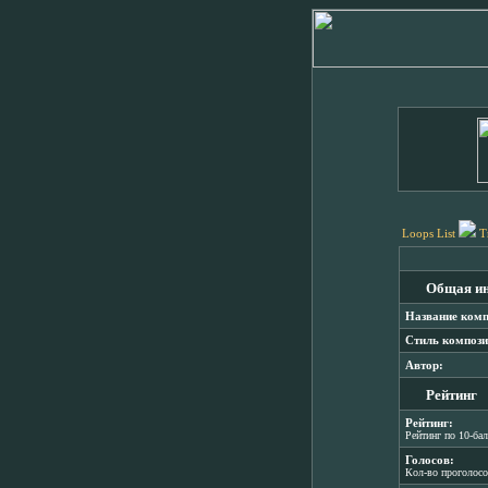
Loops List
T
Общая и
Название комп
Стиль компози
Автор:
Рейтинг
Рейтинг:
Рейтинг по 10-ба
Голосов:
Кол-во проголос