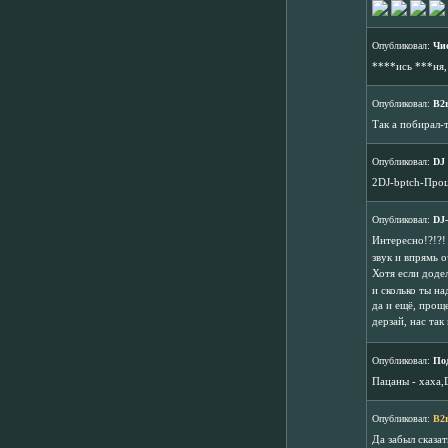
Опубликовал:
Чи
****ись ***ня,
Опубликовал:
B2
Так а побирал-
Опубликовал:
DJ
2DJ-bptch-Проц
Опубликовал:
DJ-
Интересно!?!?!
звук и впрямь 
Хотя если доде
и сколько ты на
да и ещё, прощ
дерзай, нас так
Опубликовал:
По
Пацаны - хаха,
Опубликовал:
B2
Да забыл сказа