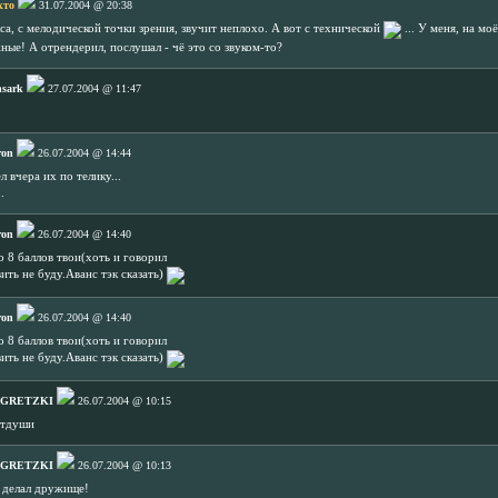
кто
31.07.2004 @ 20:38
кса, с мелодической точки зрения, звучит неплохо. А вот с технической
... У меня, на мо
ные! А отрендерил, послушал - чё это со звуком-то?
nsark
27.07.2004 @ 11:47
ron
26.07.2004 @ 14:44
л вчера их по телику...
.
ron
26.07.2004 @ 14:40
о 8 баллов твои(хоть и говорил
ить не буду.Аванс тэк сказать)
ron
26.07.2004 @ 14:40
о 8 баллов твои(хоть и говорил
ить не буду.Аванс тэк сказать)
 GRETZKI
26.07.2004 @ 10:15
отдуши
 GRETZKI
26.07.2004 @ 10:13
 делал дружище!