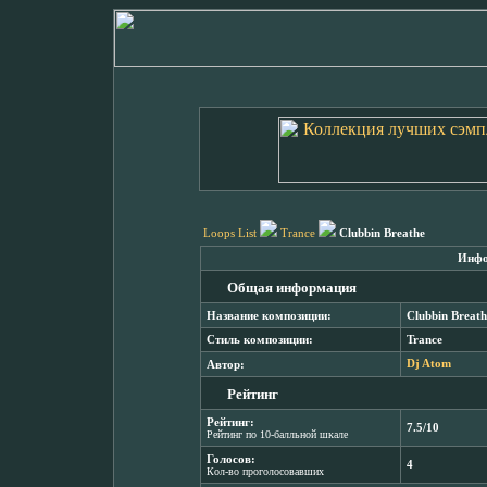
Loops List
Trance
Clubbin Breathe
Инфо
Общая информация
Название композиции:
Clubbin Breath
Стиль композиции:
Trance
Автор:
Dj Atom
Рейтинг
Рейтинг:
7.5/10
Рейтинг по 10-балльной шкале
Голосов:
4
Кол-во проголосовавших