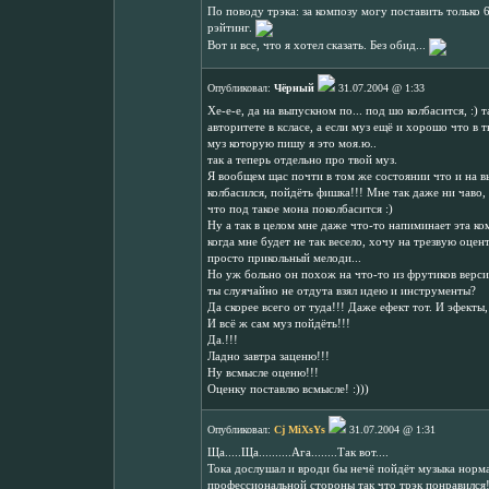
По поводу трэка: за композу могу поставить только 6
рэйтинг.
Вот и все, что я хотел сказать. Без обид...
Опубликовал:
Чёрный
31.07.2004 @ 1:33
Хе-е-е, да на выпускном по... под шо колбасится, :)
авторитете в ксласе, а если муз ещё и хорошо что в 
муз которую пишу я это моя.ю..
так а теперь отдельно про твой муз.
Я вообщем щас почти в том же состоянии что и на вы
колбасился, пойдёть фишка!!! Мне так даже ни чаво, 
что под такое мона поколбасится :)
Ну а так в целом мне даже что-то напиминает эта ком
когда мне будет не так весело, хочу на трезвую оцен
просто прикольный мелоди...
Но уж больно он похож на что-то из фрутиков версии
ты слуячайно не отдута взял идею и инструменты?
Да скорее всего от туда!!! Даже ефект тот. И эфекты,
И всё ж сам муз пойдёть!!!
Да.!!!
Ладно завтра заценю!!!
Ну всмысле оценю!!!
Оценку поставлю всмысле! :)))
Опубликовал:
Cj MiXsYs
31.07.2004 @ 1:31
Ща.....Ща..........Ага........Так вот....
Тока дослушал и вроди бы нечё пойдёт музыка нормал
профессиональной стороны так что трэк понравился