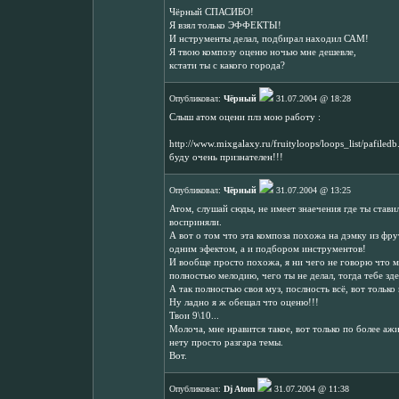
Чёрный СПАСИБО!
Я взял только ЭФФЕКТЫ!
И нструменты делал, подбирал находил САМ!
Я твою композу оценю ночью мне дешевле,
кстати ты с какого города?
Опубликовал:
Чёрный
31.07.2004 @ 18:28
Слыш атом оцени плз мою работу :
http://www.mixgalaxy.ru/fruityloops/loops_list/pafile
буду очень признателен!!!
Опубликовал:
Чёрный
31.07.2004 @ 13:25
Атом, слушай сюды, не имеет знаечения где ты ставил
восприняли.
А вот о том что эта композа похожа на дэмку из фрут
одним эфектом, а и подбором инструментов!
И вообще просто похожа, я ни чего не говорю что мо
полностью мелодию, чего ты не делал, тогда тебе зде
А так полностью своя муз, послность всё, вот только
Ну ладно я ж обещал что оценю!!!
Твои 9\10...
Молоча, мне нравится такое, вот только по более аж
нету просто разгара темы.
Вот.
Опубликовал:
Dj Atom
31.07.2004 @ 11:38