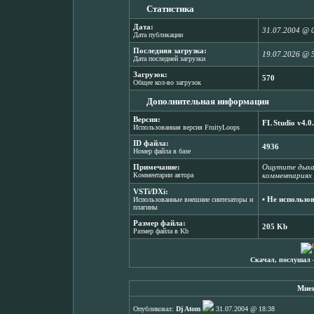
Статистика
Дата:
31.07.2004 @ 
Дата публикации
Последняя загрузка:
19.07.2026 @ 
Дата последней загрузки
Загрузок:
570
Общее кол-во загрузок
Дополнительная информация
Версия:
FL Studio v4.0
Использованная версия FruityLoops
ID файла:
4936
Номер файла в базе
Примечание:
Ощутите дыха
Комментарии автора
комментариях
VSTi/DXi:
▪ Не использо
Использованные внешние синтезаторы и
плагины
Размер файла:
205 Kb
Размер файла в Kb
Скачал, послушал 
Мнен
Опубликовал:
Dj Atom
31.07.2004 @ 18:38