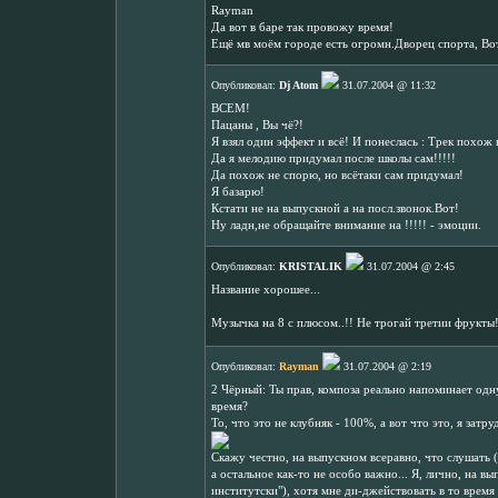
Rayman
Да вот в баре так провожу время!
Ещё мв моём городе есть огромн.Дворец спорта, Во
Опубликовал:
Dj Atom
31.07.2004 @ 11:32
ВСЕМ!
Пацаны , Вы чё?!
Я взял один эффект и всё! И понеслась : Трек похож 
Да я мелодию придумал после школы сам!!!!!
Да похож не спорю, но всётаки сам придумал!
Я базарю!
Кстати не на выпускной а на посл.звонок.Вот!
Ну ладн,не обращайте внимание на !!!!! - эмоции.
Опубликовал:
KRISTALIK
31.07.2004 @ 2:45
Название хорошее...
Музычка на 8 с плюсом..!! Не трогай третии фрукты
Опубликовал:
Rayman
31.07.2004 @ 2:19
2 Чёрный: Ты прав, композа реально напоминает одну
время?
То, что это не клубняк - 100%, а вот что это, я зат
Скажу честно, на выпускном всеравно, что слушать (
а остальное как-то не особо важно... Я, лично, на в
институтски"), хотя мне ди-джействовать в то время 