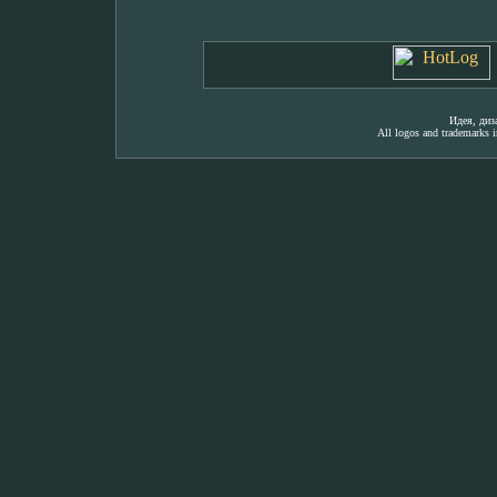
Идея, ди
All logos and trademarks in