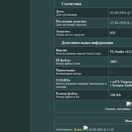
Статистика
Дата:
03.08.2004 @ 
Дата публикации
Последняя загрузка:
27.04.2026 @ 
Дата последней загрузки
Загрузок:
635
Общее кол-во загрузок
Дополнительная информация
Версия:
FL Studio v4.5
Использованная версия FruityLoops
ID файла:
5007
Номер файла в базе
Примечание:
―
Комментарии автора
VSTi/DXi:
▪
reFX Vanguar
Использованные внешние синтезаторы и
▪
Synapse Audio
плагины
Размер файла:
540 Kb
Размер файла в Kb
Скачал, послушал 
Мнен
Опубликовал:
Radon
05.08.2004 @ 11:45