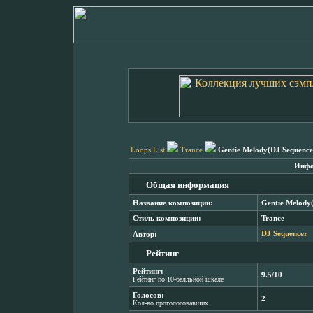
Loops List
Trance
Gentie Melody(DJ Sequenc
Инфо
Общая информация
Название композиции:
Gentie Melody
Стиль композиции:
Trance
Автор:
DJ Sequencer
Рейтинг
Рейтинг:
9.5/10
Рейтинг по 10-балльной шкале
Голосов:
2
Кол-во проголосовавших