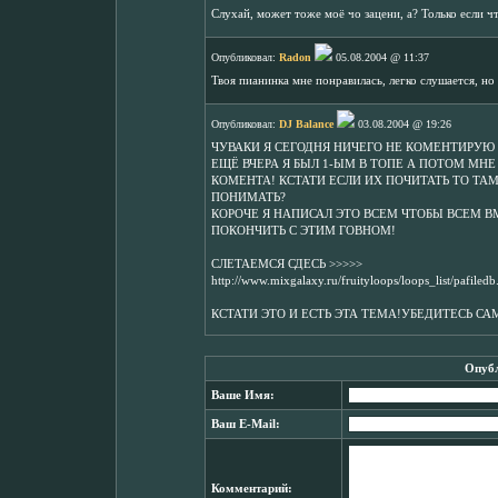
Слухай, может тоже моё чо зацени, а? Только если ч
Опубликовал:
Radon
05.08.2004 @ 11:37
Твоя пианинка мне понравилась, легко слушается, но
Опубликовал:
DJ Balance
03.08.2004 @ 19:26
ЧУВАКИ Я СЕГОДНЯ НИЧЕГО НЕ КОМЕНТИРУЮ 
ЕЩЁ ВЧЕРА Я БЫЛ 1-ЫМ В ТОПЕ А ПОТОМ МНЕ 
КОМЕНТА! КСТАТИ ЕСЛИ ИХ ПОЧИТАТЬ ТО ТАМ
ПОНИМАТЬ?
КОРОЧЕ Я НАПИСАЛ ЭТО ВСЕМ ЧТОБЫ ВСЕМ В
ПОКОНЧИТЬ С ЭТИМ ГОВНОМ!
СЛЕТАЕМСЯ СДЕСЬ >>>>>
http://www.mixgalaxy.ru/fruityloops/loops_list/pafile
КСТАТИ ЭТО И ЕСТЬ ЭТА ТЕМА!УБЕДИТЕСЬ СА
Опубл
Ваше Имя:
Ваш E-Mail:
Комментарий: