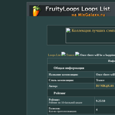
Loops List
Trance
Once there will be a happine
Инфо
Общая информация
Название композиции:
Once there will
Стиль композиции:
Trance
Автор:
DJ NIK@LAS
Рейтинг
Рейтинг:
9.25/10
Рейтинг по 10-балльной шкале
Голосов:
4
Кол-во проголосовавших