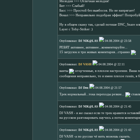
Мелодия >>> Отличная мелодия!
Бит >>> Слабый!
Басс >>> Простой без выябосов. Но не напрягает!
Вокал >>> Неправильно подобран эффект! Попробуй д
Ну в общем скажу так, сделай потише DNC_Snare или 
Layer с Toby-Striker :)
Опубликовал:
DJ NIK@LAS
04.08.2004 @ 23:58
РЕБЯТ активнее, активнее...комментируйте...
15 загрузок и три живых коментария...странно
Опубликовал:
DJ VASH
04.08.2004 @ 22:11
ванты
огорченные, в плохом настроении. Ваша п
сообщения неправильно, то я имею плохое russin, я 
Опубликовал:
DJ Den
04.08.2004 @ 21:57
Трек нормальный...тока переходы резкие...
ставл
Опубликовал:
DJ NIK@LAS
04.08.2004 @ 21:45
DJ VASH - я же сказал если те трек нравится оставляй
на русском разговаривать научись а потом коментар
Опубликовал:
DJ NIK@LAS
04.08.2004 @ 21:43
DJ VASH -а по русски чё нить можешь сказать.