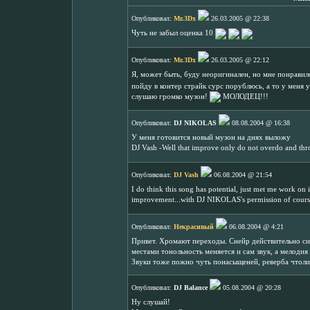
Опубликовал:
Mr.3Dx
26.03.2005 @ 22:38
Чуть не забыл оценка 10
Опубликовал:
Mr.3Dx
26.03.2005 @ 22:12
Я, может быть, буду неоригинален, но мне понравил
пойду в контер страйк сурс порублюсь, а то у меня 
слушаю громко музон!
МОЛОДЕЦ!!!
Опубликовал:
DJ NIKOLAS
08.08.2004 @ 16:38
У меня готовится новый музон на днях выложу
DJ Vash -Well that improve only do not overdo and thr
Опубликовал:
DJ Vash
06.08.2004 @ 21:54
I do think this song has potential, just met me work on it
improvement...with DJ NIKOLAS's permission of cour
Опубликовал:
Некрасивый
06.08.2004 @ 4:21
Привет. Хромают переходы. Снейр действительно си
местами тонольность меняется и сам звук, а мелодия
Звуки тоже пожно чуть понасыщеней, реверба чтоли д
Опубликовал:
DJ Balance
05.08.2004 @ 20:28
Ну слушай!