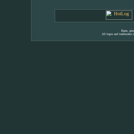
Идея, ди
All logos and trademarks in