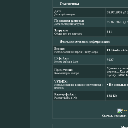
Статистика
Дата:
04.08.2004 @ 
Дата публикации
Последняя загрузка:
03.07.2026 @ 
Дата последней загрузки
Загрузок:
641
Общее кол-во загрузок
Дополнительная информация
Версия:
FL Studio v4.5
Использованная версия FruityLoops
ID файла:
5027
Номер файла в базе
Музыка в стил
Примечание:
советы...Как э
Комментарии автора
оценку.. МНЕ
VSTi/DXi:
▪ Не использо
Использованные внешние синтезаторы и
плагины
Размер файла:
128 Kb
Размер файла в Kb
Скачал, послушал 
Мнен