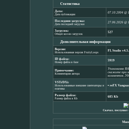
Статистика
Дата:
07.10.2004 @ 
Дата публикации
Последняя загрузка:
27.06.2026 @ 
Дата последней загрузки
Загрузок:
527
Общее кол-во загрузок
Дополнительная информация
Версия:
FL Studio v4.5
Использованная версия FruityLoops
ID файла:
5919
Номер файла в базе
Упакованно RA
Примечание:
скажите про к
Комментарии автора
комментов..Уд
VSTi/DXi:
▪
reFX Vanguar
Использованные внешние синтезаторы и
плагины
Размер файла:
685 Kb
Размер файла в Kb
Скачал, послушал 
Мнен