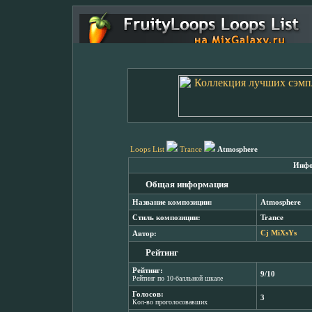
Loops List
Trance
Atmosphere
Инфо
Общая информация
Название композиции:
Atmosphere
Стиль композиции:
Trance
Автор:
Cj MiXsYs
Рейтинг
Рейтинг:
9/10
Рейтинг по 10-балльной шкале
Голосов:
3
Кол-во проголосовавших