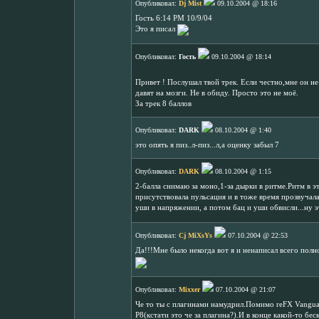
Опубликовал:
Dj Mist
09.10.2004 @ 18:16
Гость 6:14 PM 10/9/04
Это я писал
Опубликовал:
Гость
09.10.2004 @ 18:14
Привет ! Послушал твой трек. Если честно,мне он н
давят на мозги. Не в обиду. Просто это не моё.
За трек 8 баллов
Опубликовал:
DARK
08.10.2004 @ 1:40
это опять я пиз..л-пиз...л,а оценку забыл 7
Опубликовал:
DARK
08.10.2004 @ 1:15
2-балла снимаю за моно,1-за дырки в ритме.Ритм в э
присутствовала пульсация и в тоже время прозвучала
уши в напряжении, а потом бац и уши обвисли...ну э
Опубликовал:
Cj MiXsYs
07.10.2004 @ 22:53
Да!!!Мне было некогда вот я и ненаписал всего полно
Опубликовал:
Mixxer
07.10.2004 @ 21:07
Че то ты с плагинами намудрил.Помимо reFX Vanguar
P8(кстати это че за плагина?).И в конце какой-то бе