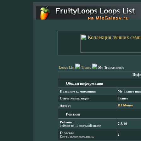
Loops List
Trance
My Trance music
Инфо
Общая информация
Название композиции:
My Trance mus
Стиль композиции:
Trance
Автор:
DJ Mouse
Рейтинг
Рейтинг:
7.5/10
Рейтинг по 10-балльной шкале
Голосов:
2
Кол-во проголосовавших