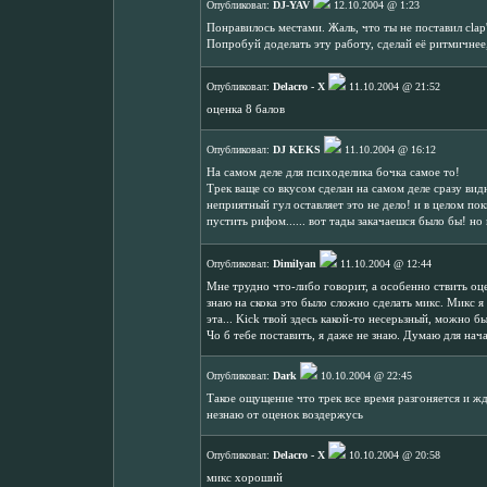
Опубликовал:
DJ-YAV
12.10.2004 @ 1:23
Понравилось местами. Жаль, что ты не поставил clap
Попробуй доделать эту работу, сделай её ритмичнее,
Опубликовал:
Delacro - X
11.10.2004 @ 21:52
оценка 8 балов
Опубликовал:
DJ KEKS
11.10.2004 @ 16:12
На самом деле для психоделика бочка самое то!
Трек ваще со вкусом сделан на самом деле сразу видн
неприятный гул оставляет это не дело! и в целом пок
пустить рифом...... вот тады закачаешся было бы! но
Опубликовал:
Dimilyan
11.10.2004 @ 12:44
Мне трудно что-либо говорит, а особенно ствить оце
знаю на скока это было сложно сделать микс. Микс я 
эта... Kick твой здесь какой-то несерьзный, можно 
Чо б тебе поставить, я даже не знаю. Думаю для начал
Опубликовал:
Dark
10.10.2004 @ 22:45
Такое ощущение что трек все время разгоняется и жд
незнаю от оценок воздержусь
Опубликовал:
Delacro - X
10.10.2004 @ 20:58
микс хороший