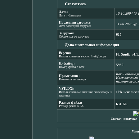
Статистика
Дата:
10.10.2004 @ 
Дата публикации
Последняя загрузка:
11.06.2026 @ 
Дата последней загрузки
Загрузок:
615
Общее кол-во загрузок
Дополнительная информация
Версия:
FL Studio v4.1
Использованная версия FruityLoops
ID файла:
5980
Номер файла в базе
Как и обычно,
Примечание:
Настоятельно 
Комментарии автора
перемотке мог
VSTi/DXi:
▪ Не использо
Использованные внешние синтезаторы и
плагины
Размер файла:
631 Kb
Размер файла в Kb
Скачал, послушал 
Мнен