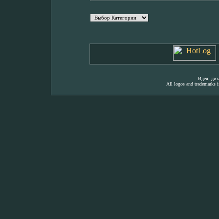
Идея, ди
All logos and trademarks in