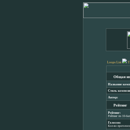
Loops List
T
Общая и
Название комп
Стиль компози
Автор:
Рейтинг
Рейтинг:
Рейтинг по 10-ба
Голосов:
Кол-во проголос