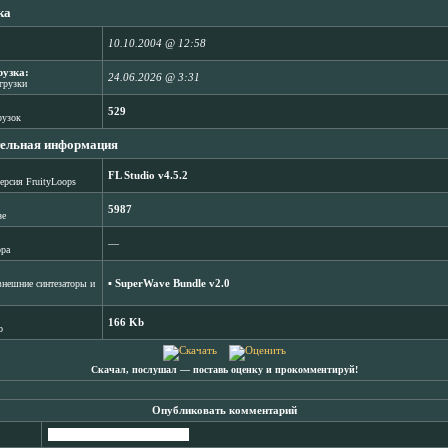
ка
10.10.2004 @ 12:58
рузка:
24.06.2026 @ 3:31
агрузки
529
рузок
ельная информация
FL Studio v4.5.2
ерсия FruityLoops
5987
зе
―
ора
▪
SuperWave Bundle v2.0
нешние синтезаторы и
166 Kb
b
Скачал, послушал ― поставь оценку и прокомментируй!
Опубликовать комментарий