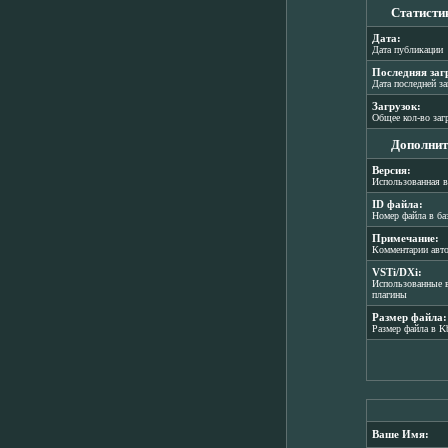
Статисти
Дата:
Дата публикации
Последняя заг
Дата последней з
Загрузок:
Общее кол-во заг
Дополнит
Версия:
Использованная в
ID файла:
Номер файла в ба
Примечание:
Комментарии авт
VSTi/DXi:
Использованные в
плагины
Размер файла:
Размер файла в K
Ваше Имя: