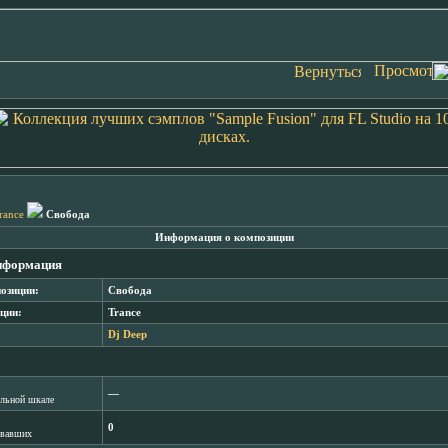
rance
Свобода
Информация о композиции
нформация
озиции:
Свобода
ции:
Trance
Dj Deep
―
лльной шкале
0
овавших