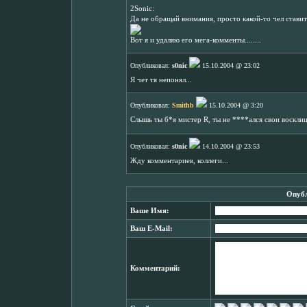
2Sonic:
Да не обращай внимания, просто какой-то чел ставит 
Вот я и удаляю его мега-комменты........
Опубликовал:
s0nic
15.10.2004 @ 23:02
Я чет тя непонял...
Опубликовал:
Smithb
15.10.2004 @ 3:20
Слышь ты б*я мистер R, ты не ****ался свои воскли
Опубликовал:
s0nic
14.10.2004 @ 23:53
Жду комментариев, коллеги...
Опубл
Ваше Имя:
Ваш E-Mail:
Комментарий: