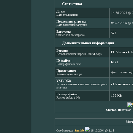
Статистика
Дата:
14.10.2004 @ 
Дата публикации
Последняя загрузка:
08.07.2026 @ 
Дата последней загрузки
Загрузок:
572
Общее кол-во загрузок
Дополнительная информация
Версия:
FL Studio v4.1
Использованная версия FruityLoops
ID файла:
6071
Номер файла в базе
Примечание:
Даа... этот тр
Комментарии автора
VSTi/DXi:
▪ Не использо
Использованные внешние синтезаторы и
плагины
Размер файла:
100 Kb
Размер файла в Kb
Скачал, послушал 
Мнен
Опубликовал:
Smithb
16.10.2004 @ 1:18