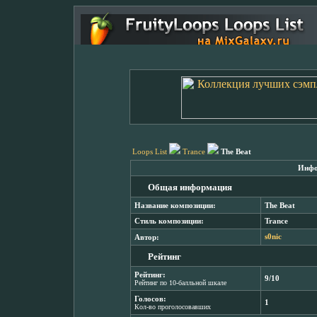
Loops List
Trance
The Beat
Инфо
Общая информация
Название композиции:
The Beat
Стиль композиции:
Trance
Автор:
s0nic
Рейтинг
Рейтинг:
9/10
Рейтинг по 10-балльной шкале
Голосов:
1
Кол-во проголосовавших