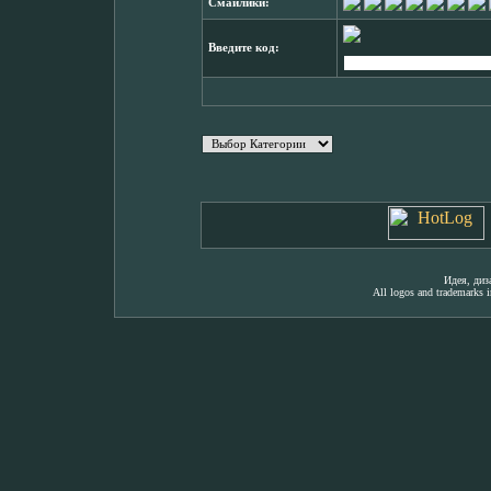
Смайлики:
Введите код:
Идея, ди
All logos and trademarks in