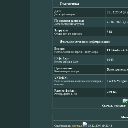
Статистика
Дата:
29.11.2004 @ 
Дата публикации
Последняя загрузка:
17.07.2026 @ 
Дата последней загрузки
Загрузок:
548
Общее кол-во загрузок
Дополнительная информация
Версия:
FL Studio v4.1
Использованная версия FruityLoops
ID файла:
6943
Номер файла в базе
Примечание:
Всем приятног
Комментарии автора
VSTi/DXi:
▪
reFX Vanguar
Использованные внешние синтезаторы и
плагины
Размер файла:
709 Kb
Размер файла в Kb
Скачал, послушал 
Мнен
Опубликовал:
rosserga
03.12.2004 @ 22:42