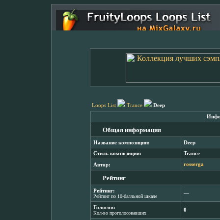
Loops List
Trance
Deep
Инфо
Общая информация
Название композиции:
Deep
Стиль композиции:
Trance
Автор:
rosserga
Рейтинг
Рейтинг:
―
Рейтинг по 10-балльной шкале
Голосов:
0
Кол-во проголосовавших