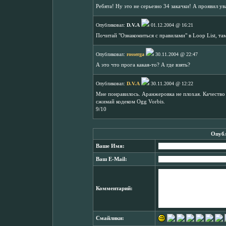
Ребята! Ну это не серьезно 34 закачки! А проявил 
Опубликовал:
D.V.A
01.12.2004 @ 16:21
Почитай "Ознакомиться с правилами" в Loop List, т
Опубликовал:
rosserga
30.11.2004 @ 22:47
А это что прога какая-то? А где взять?
Опубликовал:
D.V.A
30.11.2004 @ 12:22
Мне понравилось. Аранжеровка не плохая. Качество
сжимай кодеком Ogg Vorbis.
9/10
Опубл
Ваше Имя:
Ваш E-Mail:
Комментарий:
Смайлики: