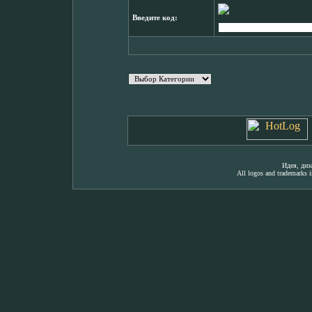
Введите код:
Идея, ди
All logos and trademarks in