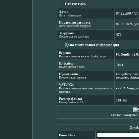
Статистика
Дата:
07.12.2004 @ 
Дата публикации
Последняя загрузка:
01.06.2026 @ 
Дата последней загрузки
Загрузок:
473
Общее кол-во загрузок
Дополнительная информация
Версия:
FL Studio v5.0
Использованная версия FruityLoops
ID файла:
7041
Номер файла в базе
Примечание:
Не судите стро
Комментарии автора
отнести додел
VSTi/DXi:
▪
reFX Vanguar
Использованные внешние синтезаторы и
плагины
Размер файла:
181 Kb
Размер файла в Kb
Скачал, послушал 
Опубл
Ваше Имя: