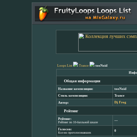
Loops List
Trance
tooNoid
Инфо
Общая информация
Название композиции:
tooNoid
Стиль композиции:
Trance
Автор:
Dj Frog
Рейтинг
Рейтинг:
―
Рейтинг по 10-балльной шкале
Голосов:
0
Кол-во проголосовавших