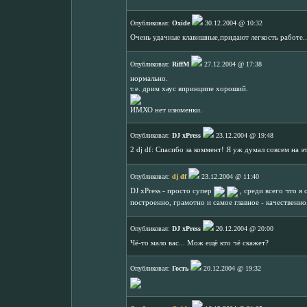
Опубликовал:
Oxide
30.12.2004 @ 10:32
Очень удачные клавишные,придают легкость работе.
Опубликовал:
RiffM
27.12.2004 @ 17:38
нормально.
т.е. дрим хаус впринципе хороший.
ИМХО нет изюменки.
Опубликовал:
DJ xPress
23.12.2004 @ 19:48
2 dj df: Спасибо за коммент! Я уж думал совсем на э
Опубликовал:
dj df
23.12.2004 @ 11:40
DJ xPress - просто супер
, среди всего что я 
построенно, грамотно и самое главное - качественн
Опубликовал:
DJ xPress
20.12.2004 @ 20:00
Чё-то мало вас... Мож ещё кто чё скажет?
Опубликовал:
Гость
20.12.2004 @ 19:32