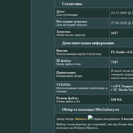
Статистика
Дата:
14.12.2004 @ 
Дата публикации
Последняя загрузка:
27.04.2026 @ 
Дата последней загрузки
Загрузок:
1027
Общее кол-во загрузок
Дополнительная информация
Версия:
FL Studio v5.0
Использованная версия FruityLoops
ID файла:
7187
Номер файла в базе
В этой песне т
Примечание:
ставить норма
Комментарии автора
какой-нить вок
VSTi/DXi:
▪
reFX Vanguar
Использованные внешние синтезаторы и
▪
TC Works Nat
плагины
Размер файла:
648 Kb
Размер файла в Kb
Обзор от команды MixGalaxy.ru
Автор обзора:
Delacro-x
Оценка обозревателя:
9 балло
Выбор стиля конечно же хороший, так как dream dan
похожее на Роберта Маилса...