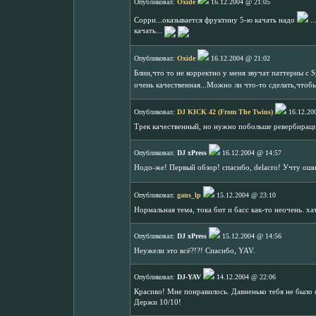
Опубликовал:
Oxide
16.12.2004 @ 21:05
Сорри...оказывается фруктину 5-ю качать надо
..
качать...
Опубликовал:
Oxide
16.12.2004 @ 21:02
Блин,что то не корректно у меня звучат паттерны с S
очень качественная...Можно ли что-то сделать,чтоб
Опубликовал:
DJ KICK 42 (From The Twins)
16.12.20
Трек качественный, но нужно побольше ревербираци
Опубликовал:
DJ xPress
16.12.2004 @ 14:57
Нодо-же! Первый обзор! спасибо, delacro! Учту оши
Опубликовал:
gans_lp
15.12.2004 @ 23:10
Нормальная тема, тока бит и басс как-то неочень. х
Опубликовал:
DJ xPress
15.12.2004 @ 14:56
Неужели это всё?!?! Спасибо, YAV.
Опубликовал:
DJ-YAV
14.12.2004 @ 22:06
Красиво! Мне понравилось. Давненько тебя не было
Держи 10/10!