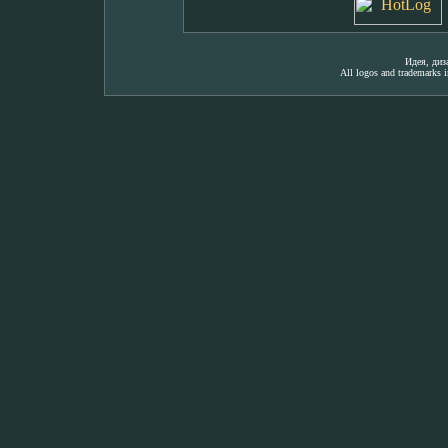
Идея, ди
All logos and trademarks in