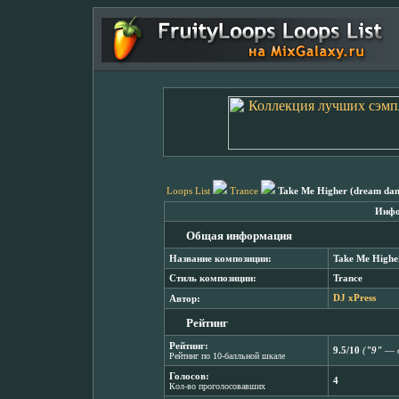
Loops List
Trance
Take Me Higher (dream dan
Инфо
Общая информация
Название композиции:
Take Me Highe
Стиль композиции:
Trance
Автор:
DJ xPress
Рейтинг
Рейтинг:
9.5/10
(
"9"
― о
Рейтинг по 10-балльной шкале
Голосов:
4
Кол-во проголосовавших