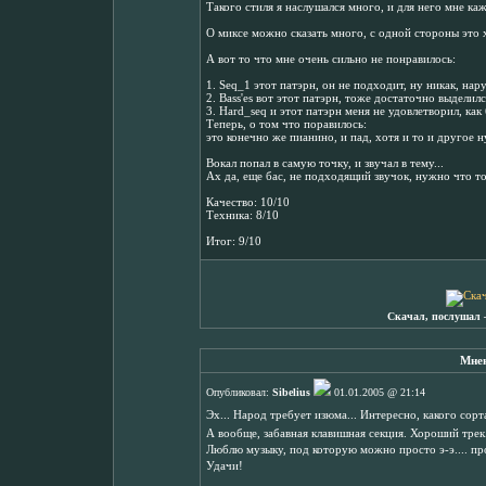
Такого стиля я наслушался много, и для него мне ка
О миксе можно сказать много, с одной стороны это 
А вот то что мне очень сильно не понравилось:
1. Seq_1 этот патэрн, он не подходит, ну никак, нар
2. Bass'es вот этот патэрн, тоже достаточно выделилс
3. Hard_seq и этот патэрн меня не удовлетворил, как
Теперь, о том что поравилось:
это конечно же пианино, и пад, хотя и то и другое н
Вокал попал в самую точку, и звучал в тему...
Ах да, еще бас, не подходящий звучок, нужно что то
Качество: 10/10
Техника: 8/10
Итог: 9/10
Скачал, послушал 
Мнен
Опубликовал:
Sibelius
01.01.2005 @ 21:14
Эх... Народ требует изюма... Интересно, какого сорт
А вообще, забавная клавишная секция. Хороший трек
Люблю музыку, под которую можно просто э-э.... про
Удачи!