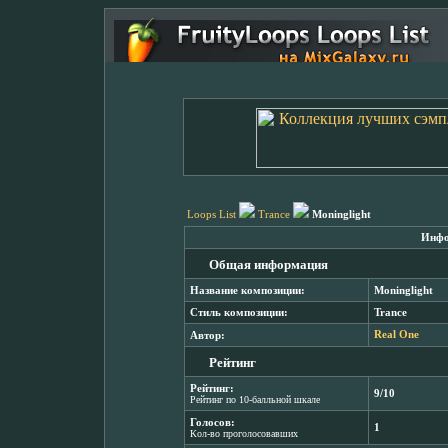
Loops List
Trance
Moninglight
Инфо
Общая информация
Название композиции:
Moninglight
Стиль композиции:
Trance
Автор:
Real One
Рейтинг
Рейтинг:
9/10
Рейтинг по 10-балльной шкале
Голосов:
1
Кол-во проголосовавших