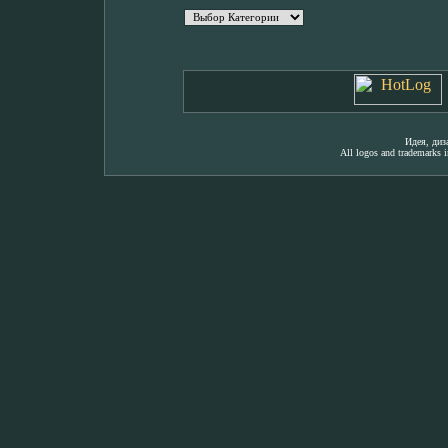
Идея, ди
All logos and trademarks in