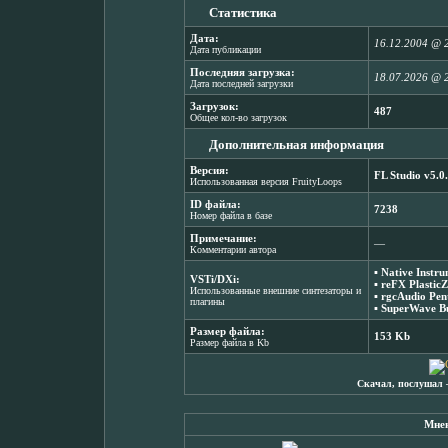
Статистика
Дата:
16.12.2004 @ 
Дата публикации
Последняя загрузка:
18.07.2026 @ 
Дата последней загрузки
Загрузок:
487
Общее кол-во загрузок
Дополнительная информация
Версия:
FL Studio v5.0
Использованная версия FruityLoops
ID файла:
7238
Номер файла в базе
Примечание:
―
Комментарии автора
▪
Native Instr
VSTi/DXi:
▪
reFX PlasticZ
Использованные внешние синтезаторы и
▪
rgcAudio Pen
плагины
▪
SuperWave Bu
Размер файла:
153 Kb
Размер файла в Kb
Скачал, послушал 
Мнен