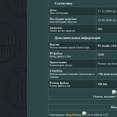
Статистика
Дата:
17.12.2004 @ 
Дата публикации
Последняя загрузка:
23.06.2026 @ 
Дата последней загрузки
Загрузок:
501
Общее кол-во загрузок
Дополнительная информация
Версия:
FL Studio v4.0
Использованная версия FruityLoops
ID файла:
7250
Номер файла в базе
Примечание:
Ремикс на дов
Комментарии автора
VSTi/DXi:
▪ Не использо
Использованные внешние синтезаторы и
плагины
Размер файла:
398 Kb
Размер файла в Kb
Скачал, послушал 
Мнен
Опубликовал:
Drug Electron
18.12.2004 @ 1:03