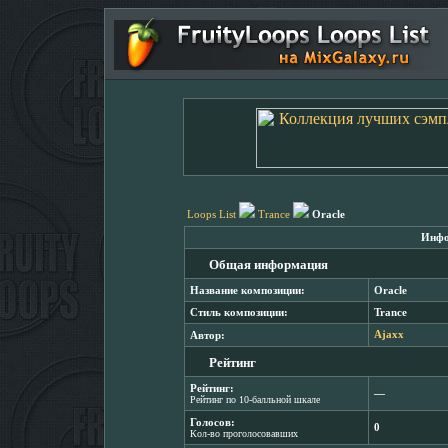
Loops List
Trance
Oracle
Инфо
Общая информация
Название композиции:
Oracle
Стиль композиции:
Trance
Автор:
Ajaxx
Рейтинг
Рейтинг:
―
Рейтинг по 10-балльной шкале
Голосов:
0
Кол-во проголосовавших