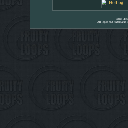
Идея, ди
All logos and trademarks in