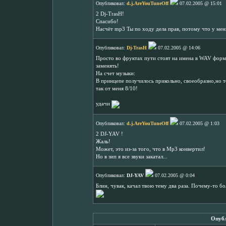
Опубликовал:
d.j.AreYouTuneOff
07.02.2005 @ 15:01
2 Dj-TrasH!
Спасибо!
Насчёт mp3 Ты по ходу дела прав, потому что у мен
Опубликовал:
Dj-TrasH
07.02.2005 @ 14:06
Просто во фруктах пути стоят на имена в WAV форм
заменять!
На счет музыки:
В принцепе получилось прикольно, своеобразно,но то
так от меня 8/10!
удачи
Опубликовал:
d.j.AreYouTuneOff
07.02.2005 @ 1:03
2 DJ-YAV !
Жаль!
Может, это из-за того, что в Мр3 конвертил!
Но в зип я все звуки закатал...
Опубликовал:
DJ-YAV
07.02.2005 @ 0:04
Блин, чувак, качал твою тему два раза. Почему-то б
Опубл