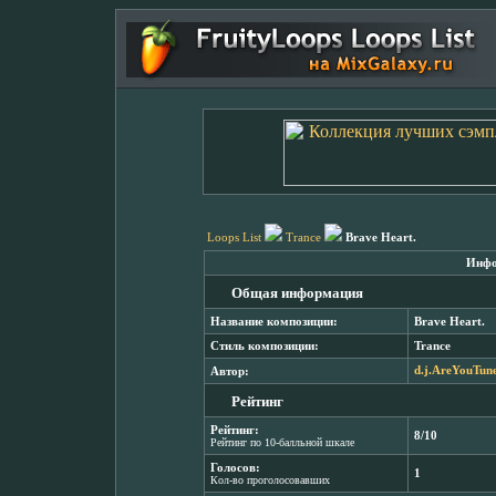
Loops List
Trance
Brave Heart.
Инфо
Общая информация
Название композиции:
Brave Heart.
Стиль композиции:
Trance
Автор:
d.j.AreYouTun
Рейтинг
Рейтинг:
8/10
Рейтинг по 10-балльной шкале
Голосов:
1
Кол-во проголосовавших