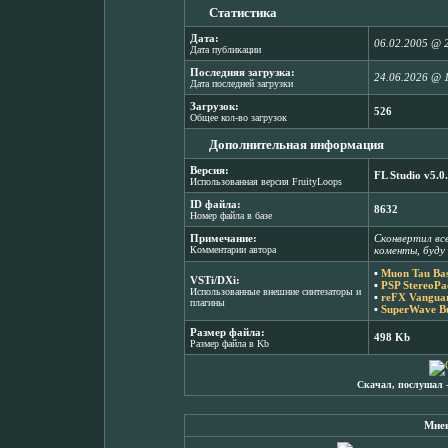
Статистика
Дата:
06.02.2005 @ 
Дата публикации
Последняя загрузка:
24.06.2026 @ 
Дата последней загрузки
Загрузок:
526
Общее кол-во загрузок
Дополнительная информация
Версия:
FL Studio v5.0
Использованная версия FruityLoops
ID файла:
8632
Номер файла в базе
Примечание:
Сконвертил вс
Комментарии автора
коменты, буду
▪
Muon Tau Bas
VSTi/DXi:
▪
PSP StereoPa
Использованные внешние синтезаторы и
▪
reFX Vanguar
плагины
▪
SuperWave Bu
Размер файла:
498 Kb
Размер файла в Kb
Скачал, послушал 
Мнен