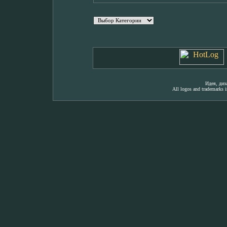
Идея, ди
All logos and trademarks in