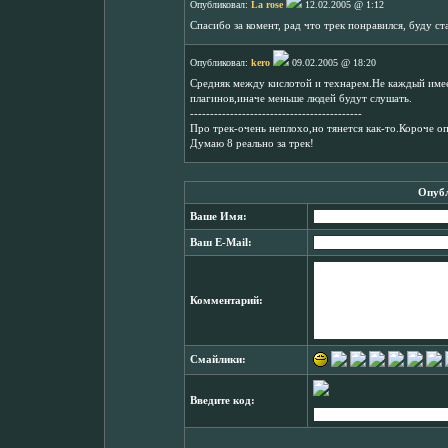
Опубликовал:
La rose
12.02.2005 @ 1:12
Спасибо за комент, рад что трек понравился, буду ст
Опубликовал:
kero
09.02.2005 @ 18:20
Средняк между кислотой и технарем.Не каждый имее
плагинов,иначе меньше людей будут слушать.
-------------------------------------------
Про трек-очень неплохо,но тянется как-то.Короче оп
Думаю 8 реально за трек!
Опубл
Ваше Имя:
Ваш E-Mail:
Комментарий:
Смайлики:
Введите код: