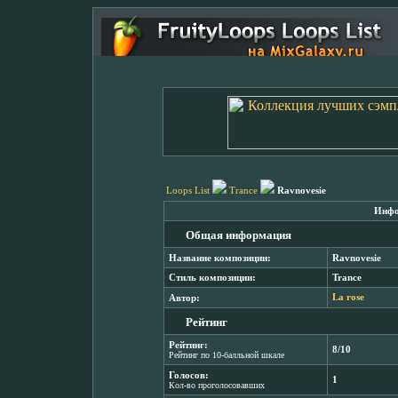
Loops List
Trance
Ravnovesie
Инфо
Общая информация
Название композиции:
Ravnovesie
Стиль композиции:
Trance
Автор:
La rose
Рейтинг
Рейтинг:
8/10
Рейтинг по 10-балльной шкале
Голосов:
1
Кол-во проголосовавших