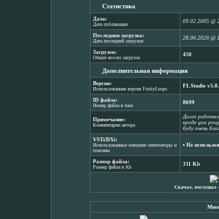
Статистика
Дата:
09.02.2005 @ 
Дата публикации
Последняя загрузка:
28.06.2026 @ 
Дата последней загрузки
Загрузок:
450
Общее кол-во загрузок
Дополнительная информация
Версия:
FL Studio v5.0
Использованная версия FruityLoops
ID файла:
8699
Номер файла в базе
Долго работал
Примечание:
вроде goa prog
Комментарии автора
буду очень бла
VSTi/DXi:
▪ Не использо
Использованные внешние синтезаторы и
плагины
Размер файла:
311 Kb
Размер файла в Kb
Скачал, послушал 
Мнен