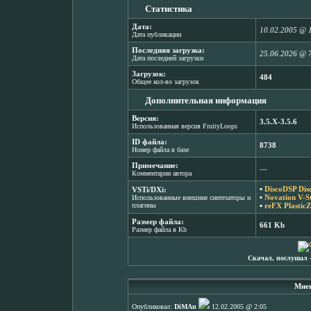
Статистика
Дата:
10.02.2005 @ 
Дата публикации
Последняя загрузка:
25.06.2026 @ 
Дата последней загрузки
Загрузок:
484
Общее кол-во загрузок
Дополнительная информация
Версия:
3.5.X-3.5.6
Использованная версия FruityLoops
ID файла:
8738
Номер файла в базе
Примечание:
―
Комментарии автора
▪
DiscoDSP Dis
VSTi/DXi:
▪
Novation V-St
Использованные внешние синтезаторы и
плагины
▪
reFX PlasticZ
Размер файла:
661 Kb
Размер файла в Kb
Скачал, послушал 
Мнен
Опубликовал:
DiMAn
12.02.2005 @ 2:05