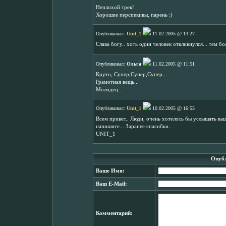
Неплохой трек!
Хорошие перспекивы, парень :)
Опубликовал:
Unit_1
11.02.2005 @ 13:27
Слава богу.. хоть один человек откликнулся... тем бо
Опубликовал:
Ольга
11.02.2005 @ 11:51
Круто, Супер,Супер,Супер...
Грамотная вещь...
Молодец...
Опубликовал:
Unit_1
10.02.2005 @ 16:55
Всем привет.. Люди, очень хотелось бы услышать ва
напишите... Заранее спасибки..
UNIT_1
Опубл
Ваше Имя:
Ваш E-Mail:
Комментарий: