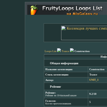
Loops List
Trance
Construction
Инфо
Общая информация
Название композиции:
Construction
Стиль композиции:
Trance
Автор:
UNIT_1
Рейтинг
Рейтинг:
9.2/10
Рейтинг по 10-балльной шкале
Голосов:
5
Кол-во проголосовавших