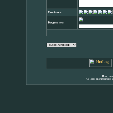
Смайлики:
Введите код:
Идея, ди
All logos and trademarks in