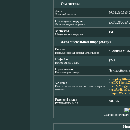
Статистика
Дата:
10.02.2005 @ 
Дата публикации
Последняя загрузка:
25.06.2026 @ 
Дата последней загрузки
Загрузок:
450
Общее кол-во загрузок
Дополнительная информация
Версия:
FL Studio v4.5
Использованная версия FruityLoops
ID файла:
8748
Номер файла в базе
Примечание:
Пожалуйста, з
Комментарии автора
▪
Linplug Albin
▪
reFX PlasticZ
VSTi/DXi:
▪
reFX Vanguar
Использованные внешние синтезаторы и
плагины
▪
rgcAudio z3t
▪
SuperWave Bu
Размер файла:
288 Kb
Размер файла в Kb
Скачал, послушал 
Мнен