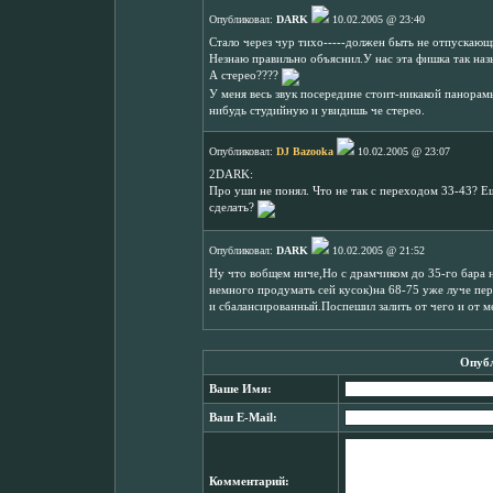
Опубликовал:
DARK
10.02.2005 @ 23:40
Стало через чур тихо-----должен быть не отпускающи
Незнаю правильно объяснил.У нас эта фишка так наз
А стерео????
У меня весь звук посередине стоит-никакой панорам
нибудь студийную и увидишь че стерео.
Опубликовал:
DJ Bazooka
10.02.2005 @ 23:07
2DARK:
Про уши не понял. Что не так с переходом 33-43? Ещ
сделать?
Опубликовал:
DARK
10.02.2005 @ 21:52
Ну что вобщем ниче,Но с драмчиком до 35-го бара н
немного продумать сей кусок)на 68-75 уже луче пе
и сбалансированный.Поспешил залить от чего и от м
Опубл
Ваше Имя:
Ваш E-Mail:
Комментарий: