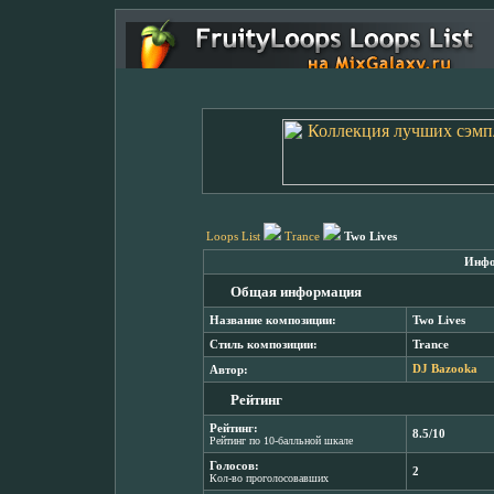
Loops List
Trance
Two Lives
Инфо
Общая информация
Название композиции:
Two Lives
Стиль композиции:
Trance
Автор:
DJ Bazooka
Рейтинг
Рейтинг:
8.5/10
Рейтинг по 10-балльной шкале
Голосов:
2
Кол-во проголосовавших