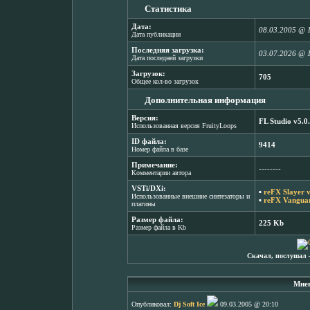
Статистика
Дата:
08.03.2005 @ 
Дата публикации
Последняя загрузка:
03.07.2026 @ 
Дата последней загрузки
Загрузок:
705
Общее кол-во загрузок
Дополнительная информация
Версия:
FL Studio v5.0
Использованная версия FruityLoops
ID файла:
9414
Номер файла в базе
Примечание:
--------
Комментарии автора
VSTi/DXi:
▪
reFX Slayer 
Использованные внешние синтезаторы и
▪
reFX Vanguar
плагины
Размер файла:
225 Kb
Размер файла в Kb
Скачал, послушал 
Мнен
Опубликовал:
Dj Soft Ice
09.03.2005 @ 20:10