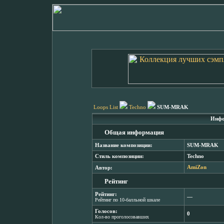
Loops List
Techno
SUM-MRAK
Инфо
Общая информация
Название композиции:
SUM-MRAK
Стиль композиции:
Techno
Автор:
AmiZon
Рейтинг
Рейтинг:
―
Рейтинг по 10-балльной шкале
Голосов:
0
Кол-во проголосовавших