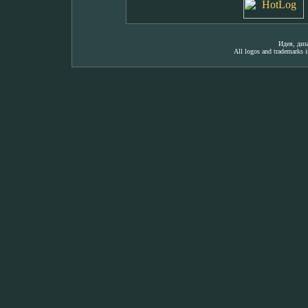
Идея, ди
All logos and trademarks in