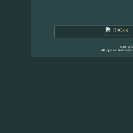
Идея, ди
All logos and trademarks in