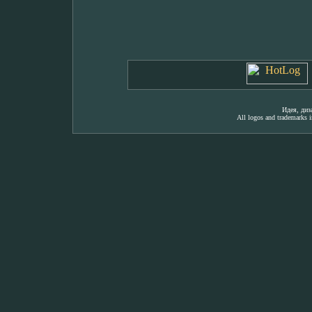
Идея, ди
All logos and trademarks in