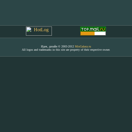
Идея, дизайн © 2003-2012
MixGalaxy.ru
All logos and trademarks in this site are property of their respective owner.