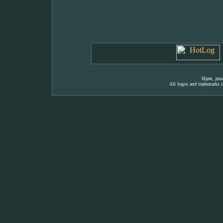
Идея, ди
All logos and trademarks in