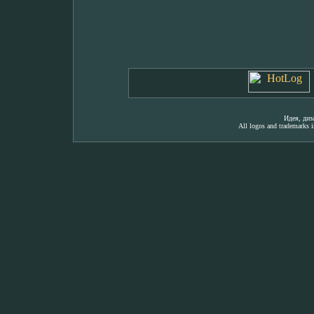
Идея, ди
All logos and trademarks in