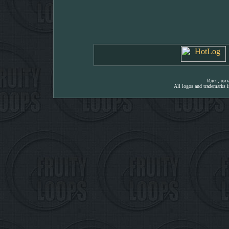
Идея, ди
All logos and trademarks in