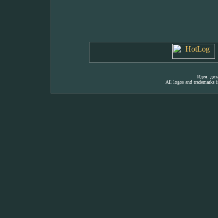
Идея, ди
All logos and trademarks in