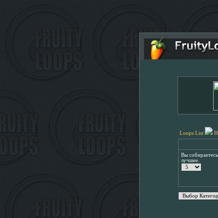
Loops List
H
Вы собираетес
лучшее.