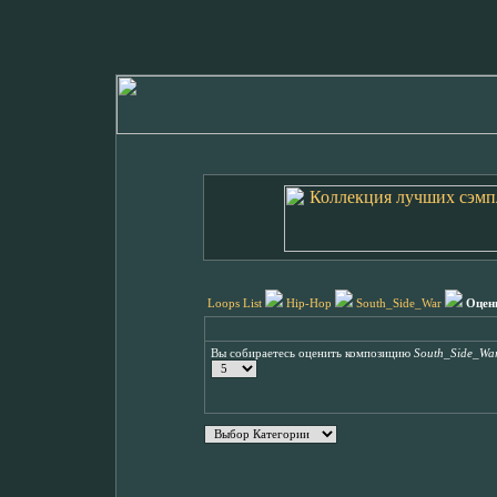
Loops List
Hip-Hop
South_Side_War
Оцен
Вы собираетесь оценить композицию
South_Side_Wa