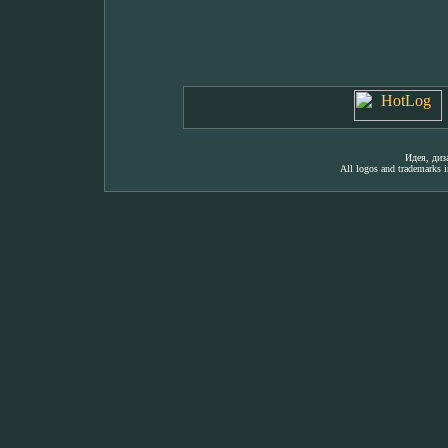
Идея, ди
All logos and trademarks in