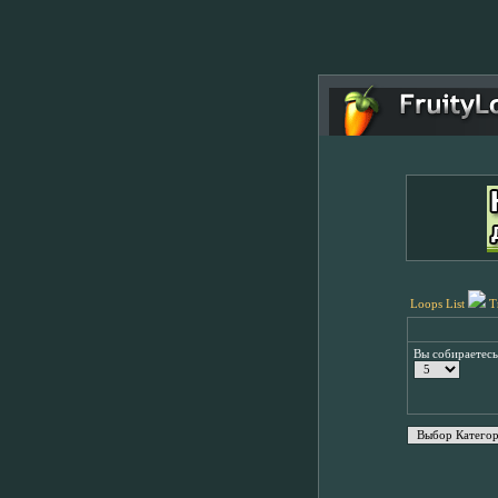
Loops List
T
Вы собираетес