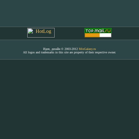
Идея, дизайн © 2003-2012
MixGalaxy.ru
All logos and trademarks in this site are property of their respective owner.