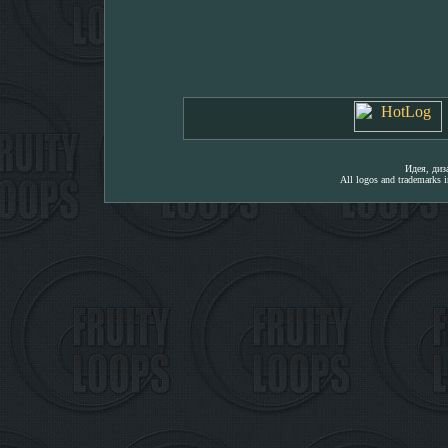
Идея, ди
All logos and trademarks in