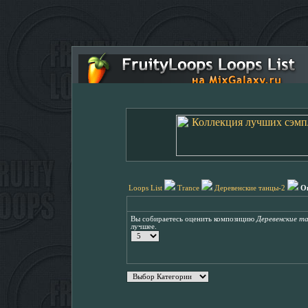
Loops List
Trance
Деревенские танцы-2
О
Вы собираетесь оценить композицию
Деревенские т
лучшее.