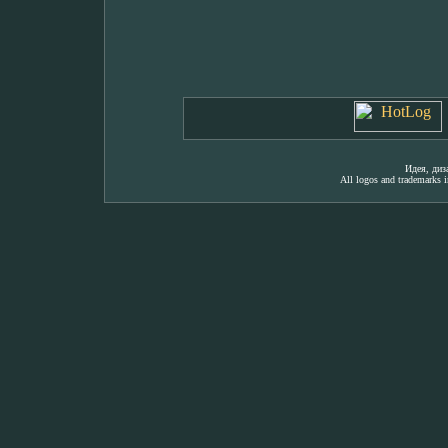
Идея, ди
All logos and trademarks in