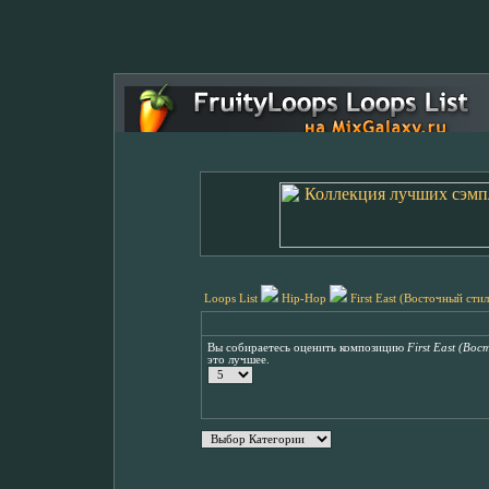
Loops List
Hip-Hop
First East (Восточный стил
Вы собираетесь оценить композицию
First East (Во
это лучшее.