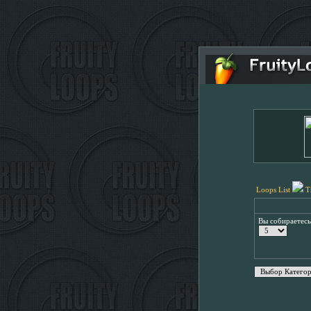
Loops List
T
Вы собираетес