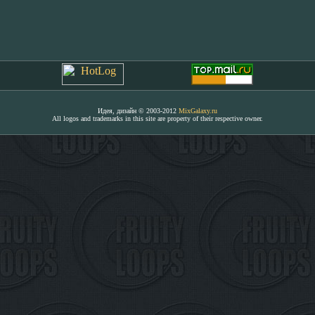
Идея, дизайн © 2003-2012
MixGalaxy.ru
All logos and trademarks in this site are property of their respective owner.