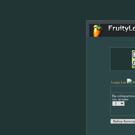
Loops List
P
Вы собираетес
это лучшее.