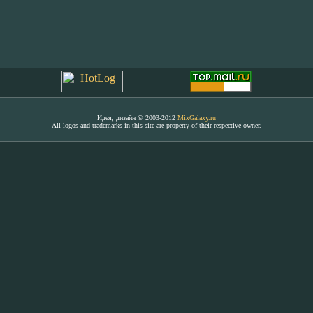
Идея, дизайн © 2003-2012
MixGalaxy.ru
All logos and trademarks in this site are property of their respective owner.