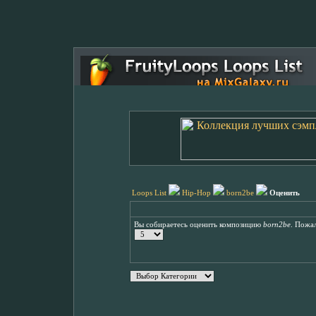
Loops List
Hip-Hop
born2be
Оценить
Вы собираетесь оценить композицию
born2be
. Пожал