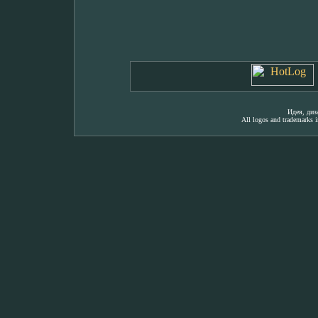
Идея, ди
All logos and trademarks in