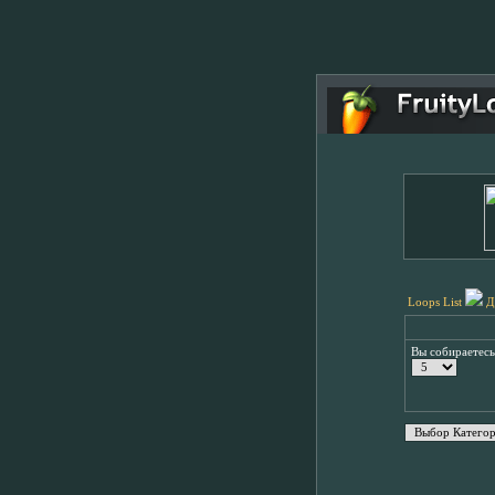
Loops List
Д
Вы собираетес