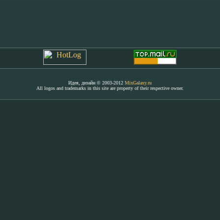
Идея, дизайн © 2003-2012
MixGalaxy.ru
All logos and trademarks in this site are property of their respective owner.