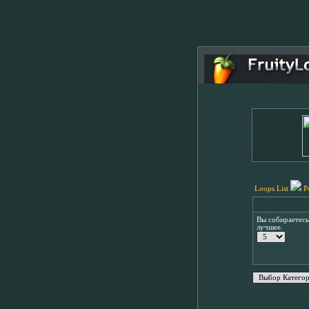
Loops List
P
Вы собираетес
лучшее.