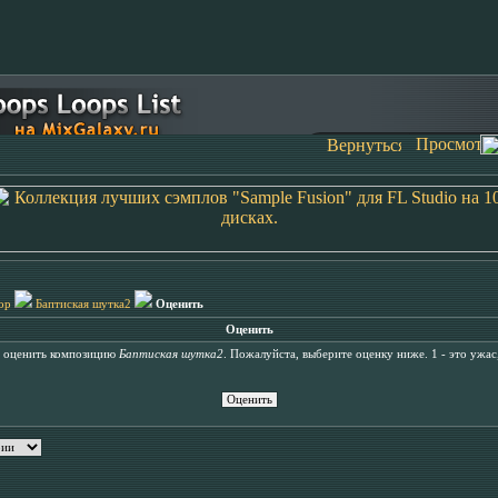
op
Баптиская шутка2
Оценить
Оценить
ь оценить композицию
Баптиская шутка2
. Пожалуйста, выберите оценку ниже. 1 - это ужас,