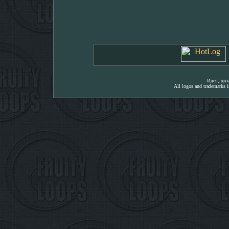
Идея, ди
All logos and trademarks in