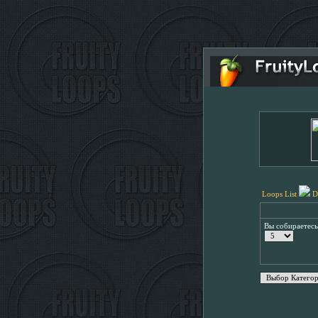
Loops List
D
Вы собираетес