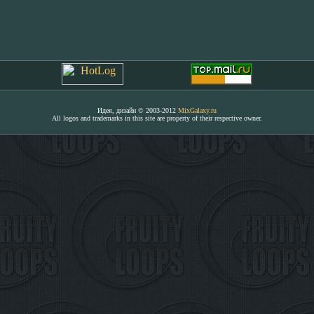
Идея, дизайн © 2003-2012
MixGalaxy.ru
All logos and trademarks in this site are property of their respective owner.