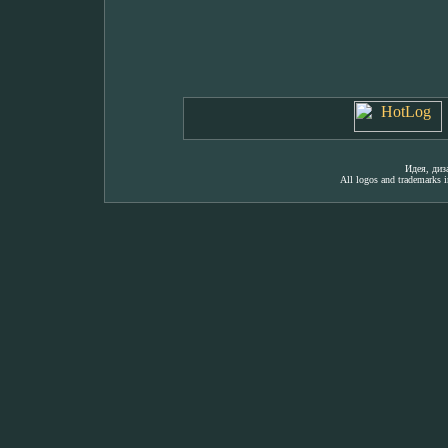
Идея, ди
All logos and trademarks in