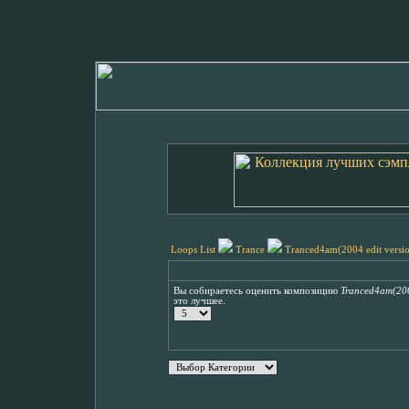
Loops List
Trance
Tranced4am(2004 edit versi
Вы собираетесь оценить композицию
Tranced4am(2004
это лучшее.