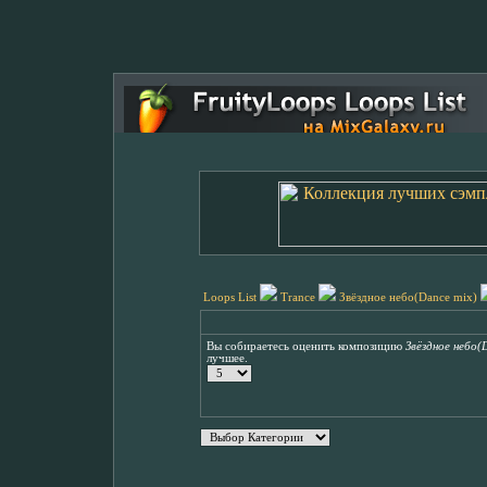
Loops List
Trance
Звёздное небо(Dance mix)
Вы собираетесь оценить композицию
Звёздное небо(
лучшее.