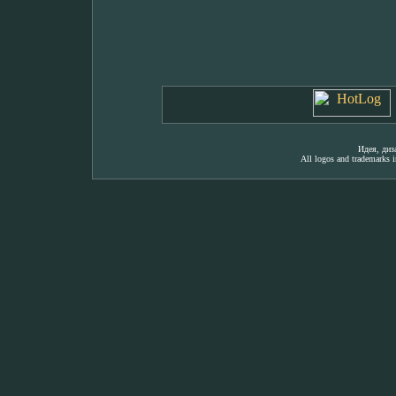
Идея, ди
All logos and trademarks in