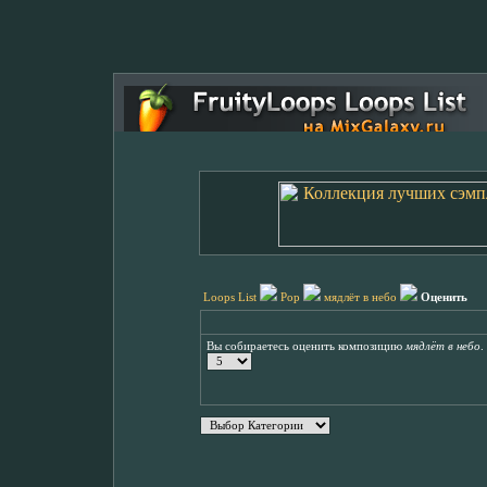
Loops List
Pop
мядлёт в небо
Оценить
Вы собираетесь оценить композицию
мядлёт в небо
.