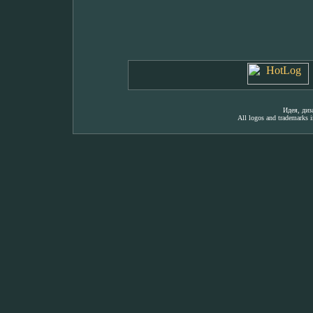
Идея, ди
All logos and trademarks in